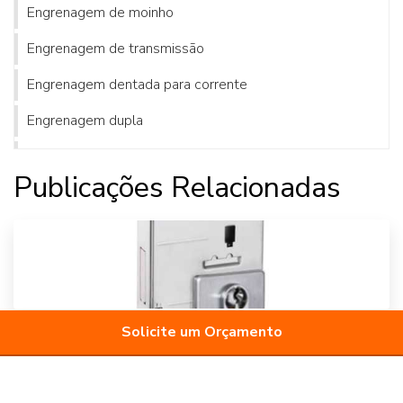
Engrenagem de moinho
Engrenagem de transmissão
Engrenagem dentada para corrente
Engrenagem dupla
Engrenagem dupla corrente
Publicações Relacionadas
Engrenagem e cremalheira de plástico
Engrenagem helicoidal cônica
Engrenagem helicoidal dupla
Engrenagem helicoidal onde comprar
Solicite um Orçamento
Engrenagem helicoidal preço
Engrenagem helicoidal solidworks