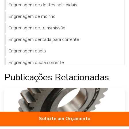
Engrenagem de dentes helicoidais
Engrenagem de moinho
Engrenagem de transmissão
Engrenagem dentada para corrente
Engrenagem dupla
Engrenagem dupla corrente
Engrenagem e cremalheira de plástico
Publicações Relacionadas
Engrenagem helicoidal cônica
Engrenagem helicoidal dupla
Engrenagem helicoidal onde comprar
Solicite um Orçamento
Engrenagem helicoidal preço