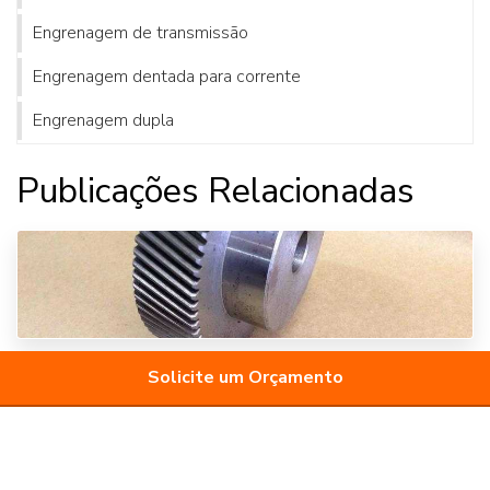
Engrenagem de transmissão
Engrenagem dentada para corrente
Engrenagem dupla
Engrenagem dupla corrente
Publicações Relacionadas
Engrenagem e cremalheira de plástico
Engrenagem helicoidal cônica
Engrenagem helicoidal dupla
Engrenagem helicoidal onde comprar
Solicite um Orçamento
Engrenagem helicoidal preço
Engrenagem helicoidal solidworks
ENGRENAGEM HELICOIDAL ONDE
COMPRAR
Engrenagem hipóide