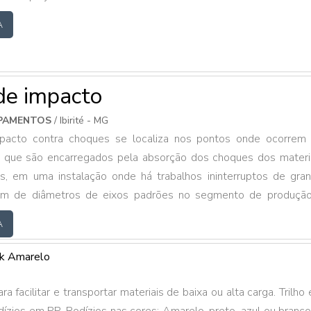
A
de impacto
IPAMENTOS
/ Ibirité - MG
pacto contra choques se localiza nos pontos onde ocorrem
 que são encarregados pela absorção dos choques dos materi
as, em uma instalação onde há trabalhos ininterruptos de gra
õem de diâmetros de eixos padrões no segmento de produçã
envolvidos conforme a norma ABNT NBR 6678, porém é possí
A
volvidos de acordo com solicitações diferentes para finalida
MAIS DETALHES SOBRE AS CARACTERÍST.
ck Amarelo
a facilitar e transportar materiais de baixa ou alta carga. Trilho