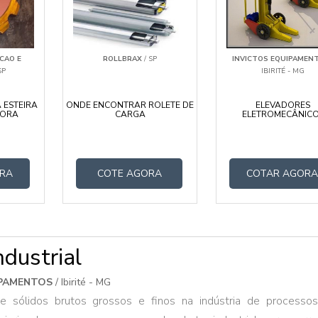
CAO E
ROLLBRAX
/ SP
INVICTOS EQUIPAMEN
SP
IBIRITÉ - MG
 ESTEIRA
ONDE ENCONTRAR ROLETE DE
ELEVADORES
DORA
CARGA
ELETROMECÂNIC
RA
COTE AGORA
COTAR AGOR
ndustrial
IPAMENTOS
/ Ibirité - MG
e sólidos brutos grossos e finos na indústria de processo