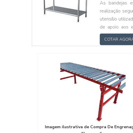
As bandejas e
realização seg
utensílio utili
de apoio aos e
acima, é fundam
COTAR AGOR
deste ambient
Imagem ilustrativa de Compra De Engrena