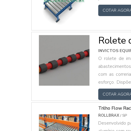
COTAR AGOR
Rolete 
INVICTOS EQU
O rolete de im
abastecimentos
com as correri
esforço. Disp
devem ser des
COTAR AGOR
que sejam desen
específicas. 
Trilho Flow Ra
ROLLBRAX
/ SP
Desenvolvido par