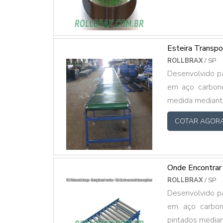
Esteira Transp
ROLLBRAX
/ SP
Desenvolvido par
em aço carbono
medida mediante
COTAR AGOR
Onde Encontrar 
ROLLBRAX
/ SP
Desenvolvido par
em aço carbono
pintados mediant