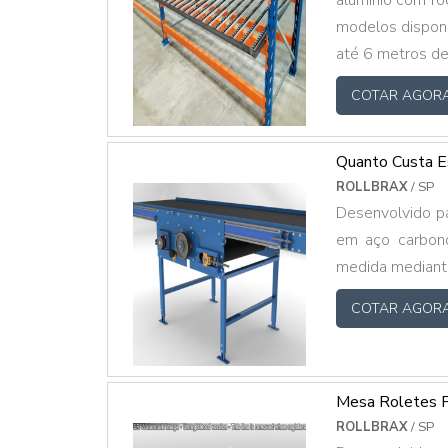
alumínio com rodízios em PP. Rodízios nas co
modelos disponí
até 6 metros d
COTAR AGOR
Quanto Custa E
ROLLBRAX
/ SP
Desenvolvido par
em aço carbono
medida mediante
COTAR AGOR
Mesa Roletes 
ROLLBRAX
/ SP