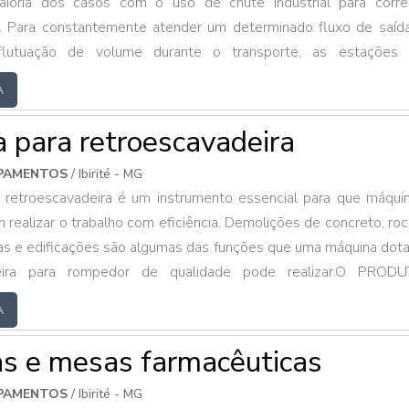
aioria dos casos com o uso de chute industrial para corre
s. Para constantemente atender um determinado fluxo de saíd
lutuação de volume durante o transporte, as estações
são integradas a correias transportadoras. MAIS INFORMAÇ
A
SOBRE O PRODUTOO recebimento de material bruto
a para retroescavadeira
IPAMENTOS
/ Ibirité - MG
a retroescavadeira é um instrumento essencial para que máqui
realizar o trabalho com eficiência. Demolições de concreto, roc
rias e edificações são algumas das funções que uma máquina dot
ira para rompedor de qualidade pode realizar.O PROD
VERSOS MODELOSCom o tempo, os rompedores hidráulic
A
ez mais a substituir as dinamites em demolições urba...
s e mesas farmacêuticas
IPAMENTOS
/ Ibirité - MG