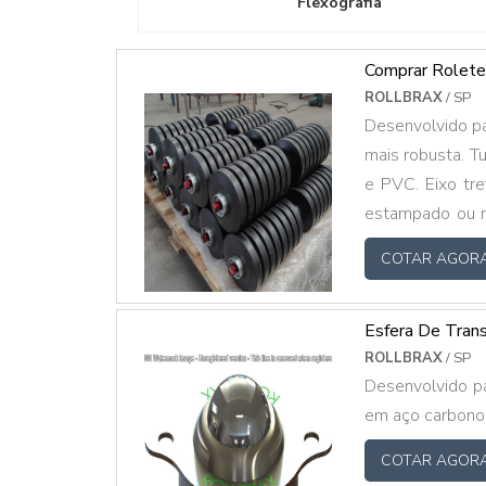
Flexografia
Comprar Rolete
ROLLBRAX
/ SP
Desenvolvido pa
mais robusta. T
e PVC. Eixo tr
estampado ou r
ao projeto do cl
COTAR AGOR
Esfera De Tran
ROLLBRAX
/ SP
Desenvolvido par
em aço carbono
COTAR AGOR