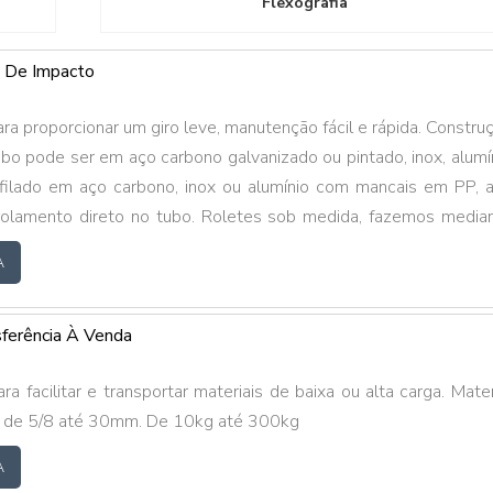
Flexografia
 De Impacto
ra proporcionar um giro leve, manutenção fácil e rápida. Constru
ubo pode ser em aço carbono galvanizado ou pintado, inox, alumí
efilado em aço carbono, inox ou alumínio com mancais em PP, 
olamento direto no tubo. Roletes sob medida, fazemos media
iente.
A
sferência À Venda
a facilitar e transportar materiais de baixa ou alta carga. Mater
 de 5/8 até 30mm. De 10kg até 300kg
A