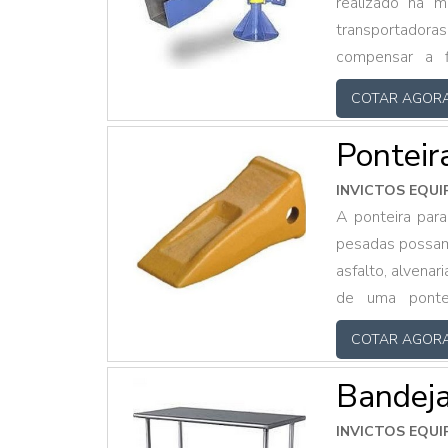
realizado na m
transportadora
compensar a f
transferência 
COTAR AGOR
RELEVANTES 
brevemente...
Ponteir
INVICTOS EQU
A ponteira par
pesadas possam 
asfalto, alvena
de uma ponte
APRESENTA DI
COTAR AGOR
passaram cada v
Bandeja
INVICTOS EQU