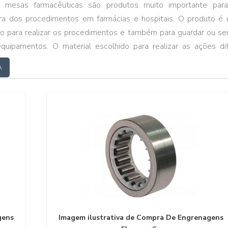
 mesas farmacêuticas são produtos muito importante par
ura dos procedimentos em farmácias e hospitais. O produto é
zado para realizar os procedimentos e também para guardar ou ser
quipamentos. O material escolhido para realizar as ações di
ental, pois é preciso manter o nível de higiene impecável den
A
e. MAIS DETALHES IMPORTANTES SOBRE O PR...
gens
Imagem ilustrativa de Compra De Engrenagens