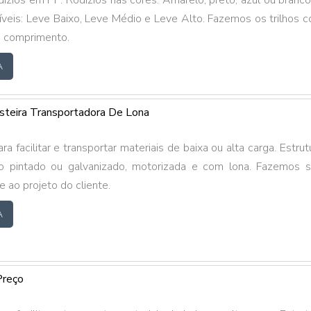
res: Amarelo, preto, azul ou branco. 3
veis: Leve Baixo, Leve Médio e Leve Alto. Fazemos os trilhos 
e comprimento.
A
steira Transportadora De Lona
a facilitar e transportar materiais de baixa ou alta carga. Estrut
 pintado ou galvanizado, motorizada e com lona. Fazemos 
 ao projeto do cliente.
A
Preço