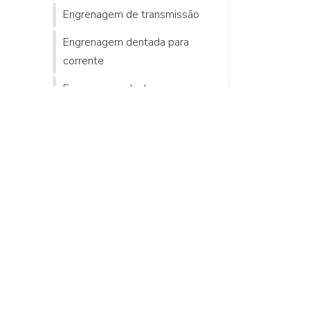
Engrenagem de transmissão
Engrenagem dentada para
corrente
Engrenagem dupla
Engrenagem dupla corrente
Engrenagem e cremalheira de
plástico
Engrenagem helicoidal cônica
Engrenagem helicoidal dupla
Engrenagem helicoidal onde
comprar
Engrenagem helicoidal preço