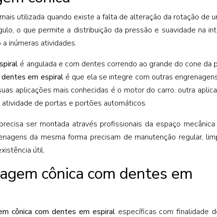
mais utilizada quando existe a falta de alteração da rotação de u
lo, o que permite a distribuição da pressão e suavidade na in
a inúmeras atividades.
piral
é angulada e com dentes correndo ao grande do cone da 
 dentes em espiral
é que ela se integre com outras engrenagen
 suas aplicações mais conhecidas é o motor do carro. outra aplic
 atividade de portas e portões automáticos.
precisa ser montada através profissionais da espaço mecânic
grenagens da mesma forma precisam de manutenção regular, li
istência útil.
nagem cônica com dentes em
em cônica com dentes em espiral
específicas com finalidade 