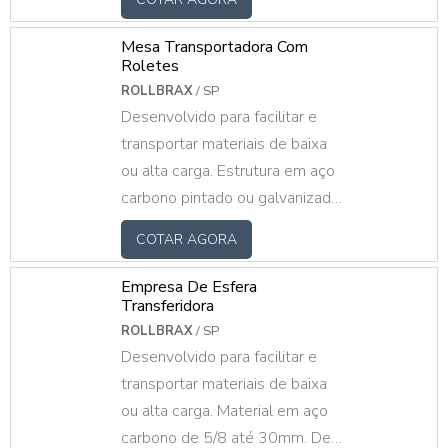
alumínio e PVC. Eixo trefilado
em aço carbono, inox ou
Mesa Transportadora Com
alumínio com mancais em PP,
Roletes
aço estampado ou rolamento
ROLLBRAX
/ SP
Desenvolvido para facilitar e
direto no tubo. Roletes sob
transportar materiais de baixa
medida, fazemos mediante ao
ou alta carga. Estrutura em aço
projeto do cliente.
carbono pintado ou galvanizado,
com roletes livres galvanizados
COTAR AGORA
ou pintados mediante ao projeto
do cliente.
Empresa De Esfera
Transferidora
ROLLBRAX
/ SP
Desenvolvido para facilitar e
transportar materiais de baixa
ou alta carga. Material em aço
carbono de 5/8 até 30mm. De