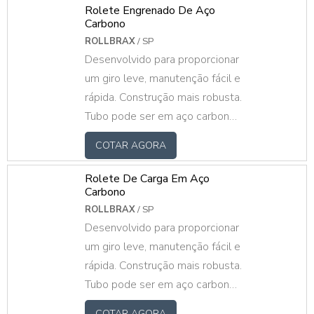
inox, alumínio e PVC. Eixo
Rolete Engrenado De Aço
Carbono
trefilado em aço carbono, inox
ROLLBRAX
/ SP
ou alumínio com mancais em PP
Desenvolvido para proporcionar
ou rolamento direto no tubo.
um giro leve, manutenção fácil e
Roletes sob medida, fazemos
rápida. Construção mais robusta.
mediante ao projeto do cliente.
Tubo pode ser em aço carbono
galvanizado ou pintado, inox,
COTAR AGORA
alumínio e PVC. Eixo trefilado
em aço carbono, inox ou
Rolete De Carga Em Aço
alumínio com mancais em PP,
Carbono
aço estampado ou rolamento
ROLLBRAX
/ SP
Desenvolvido para proporcionar
direto no tubo. Roletes sob
um giro leve, manutenção fácil e
medida, fazemos mediante ao
rápida. Construção mais robusta.
projeto do cliente.
Tubo pode ser em aço carbono
galvanizado ou pintado, inox,
COTAR AGORA