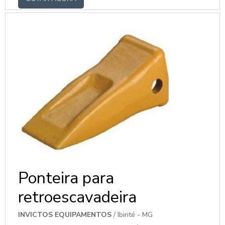
fluxo de saída e compensar a flutuação de
volume durante o transporte, as estações
de transferência são integradas a correias
transportadoras. MAIS INFORMAÇÕES
RELEVANTES SOBRE O PRODUTOO
recebimento de material bruto é
brevemente...
Ponteira para
retroescavadeira
INVICTOS EQUIPAMENTOS
/ Ibirité - MG