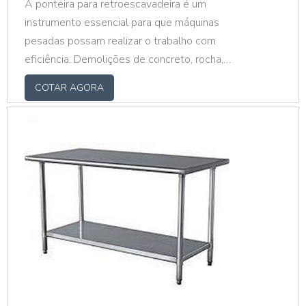
A ponteira para retroescavadeira é um
instrumento essencial para que máquinas
pesadas possam realizar o trabalho com
eficiência. Demolições de concreto, rocha,
asfalto, alvenarias e edificações são
COTAR AGORA
algumas das funções que uma máquina
dotada de uma ponteira para rompedor de
qualidade pode realizar.O PRODUTO
APRESENTA DIVERSOS MODELOSCom o
tempo, os rompedores hidráulicos passaram
cada vez mais a substituir as dinamites em
demolições urba...