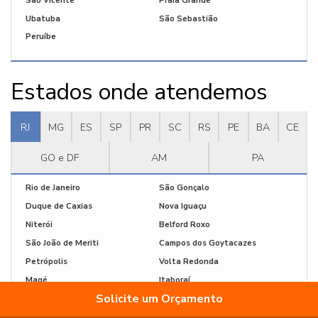
São Vicente
Praia Grande
Ubatuba
São Sebastião
Peruíbe
Estados onde atendemos
RJ
MG
ES
SP
PR
SC
RS
PE
BA
CE
GO e DF
AM
PA
Rio de Janeiro
São Gonçalo
Duque de Caxias
Nova Iguaçu
Niterói
Belford Roxo
São João de Meriti
Campos dos Goytacazes
Petrópolis
Volta Redonda
Magé
Itaboraí
Solicite um Orçamento
Mesquita
Nova Friburgo
Barra Mansa
Macaé