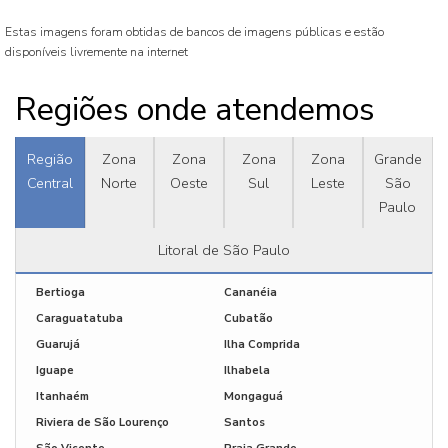
Estas imagens foram obtidas de bancos de imagens públicas e estão
disponíveis livremente na internet
Regiões onde atendemos
Região
Zona
Zona
Zona
Zona
Grande
Central
Norte
Oeste
Sul
Leste
São
Paulo
Litoral de São Paulo
Bertioga
Cananéia
Caraguatatuba
Cubatão
Guarujá
Ilha Comprida
Iguape
Ilhabela
Itanhaém
Mongaguá
Riviera de São Lourenço
Santos