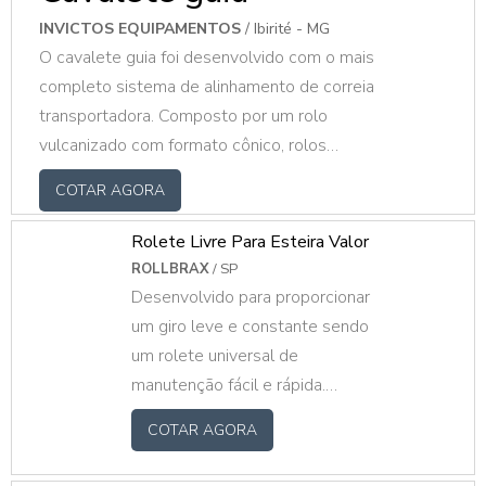
INVICTOS EQUIPAMENTOS
/ Ibirité - MG
O cavalete guia foi desenvolvido com o mais
completo sistema de alinhamento de correia
transportadora. Composto por um rolo
vulcanizado com formato cônico, rolos
laterais (rodas guias) para auxiliar a melhor
COTAR AGORA
capacidade de alinhamento. Oferece, assim,
um atrito do rolo com a correia, propondo a
Rolete Livre Para Esteira Valor
melhor correção da mesma.O PRODUTO
ROLLBRAX
/ SP
OFERECE DIVERSAS VANTAGENSO
Desenvolvido para proporcionar
rolamento autocompensador de rolos
um giro leve e constante sendo
dispõe rolos trapezoidais obliquamente na
um rolete universal de
superfície de rolagem. A carga é transmitida
manutenção fácil e rápida.
de uma pista para ou.
Construção um pouco mais
COTAR AGORA
robusta. Tubo pode ser em aço
carbono galvanizado ou pintado,