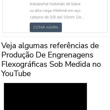
medida, fazemos mediante ao
transportar materiais de baixa
projeto do cliente.
ou alta carga. Material em aço
carbono de 5/8 até 30mm. De
10kg até 300kg
COTAR AGORA
Veja algumas referências de
Produção De Engrenagens
Flexográficas Sob Medida no
YouTube