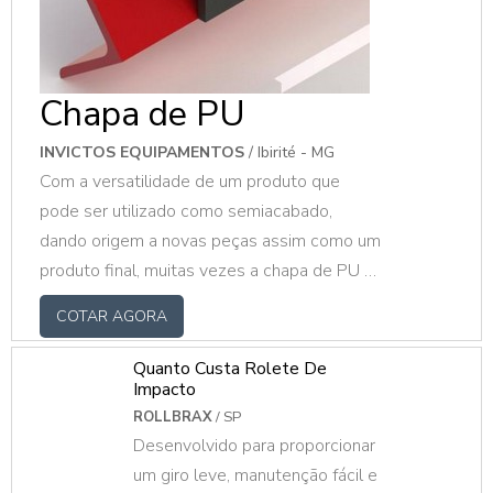
Chapa de PU
INVICTOS EQUIPAMENTOS
/ Ibirité - MG
Com a versatilidade de um produto que
pode ser utilizado como semiacabado,
dando origem a novas peças assim como um
produto final, muitas vezes a chapa de PU é
a solução para muitos problemas do dia-a-
COTAR AGORA
dia.O PRODUTO GARANTE DIVERSAS
APLICAÇÕESA vedação lisa tem por função
Quanto Custa Rolete De
evitar a fuga de material nas correias
Impacto
transportadoras de forma eficiente, segura e
ROLLBRAX
/ SP
Desenvolvido para proporcionar
prática, ocasionando ao produto um ótimo
um giro leve, manutenção fácil e
custo benefício acrescentado a todo