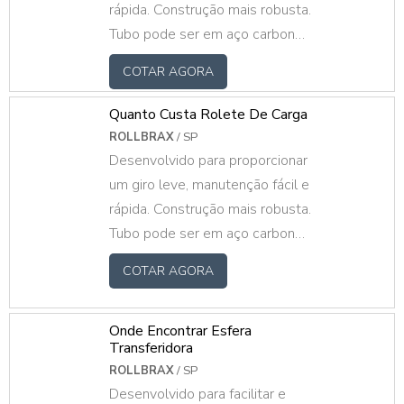
rápida. Construção mais robusta.
processo de vedação de correia.Já a
Tubo pode ser em aço carbono
vedação de Impaktto Robust. P t.
galvanizado ou pintado, inox,
COTAR AGORA
alumínio e PVC. Eixo trefilado
em aço carbono, inox ou
Quanto Custa Rolete De Carga
alumínio com mancais em PP,
ROLLBRAX
/ SP
aço estampado ou rolamento
Desenvolvido para proporcionar
direto no tubo. Roletes sob
um giro leve, manutenção fácil e
medida, fazemos mediante ao
rápida. Construção mais robusta.
projeto do cliente.
Tubo pode ser em aço carbono
galvanizado ou pintado, inox,
COTAR AGORA
alumínio e PVC. Eixo trefilado
em aço carbono, inox ou
alumínio com mancais em PP,
Onde Encontrar Esfera
Transferidora
aço estampado ou rolamento
ROLLBRAX
/ SP
direto no tubo. Roletes sob
Desenvolvido para facilitar e