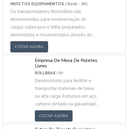
INVICTOS EQUIPAMENTOS
/ Ibirité - MG
Os transportadores ferroviários são
desenvolvidos para movimentação de
cargas sobre piso e trilho preparados,
alimentados e movimentados através de
acionamento eletromecânico, e alimentação
COTAR AGORA
autônoma por baterias tracionaria 12V. Além
disso, o produto da empresa oferece:
Empresa De Mesa De Roletes
Equipamento com alimentação
Livres
independente (baterias), sem utilização de
ROLLBRAX
/ SP
Desenvolvido para facilitar e
cabos de alimentação externos; Motor de
transportar materiais de baixa
Corrente Contínua; Sistema de
ou alta carga. Estrutura em aço
recarregamento de Baterias Incluso;
carbono pintado ou galvanizado,
Transporte de até 3,5Ton; Acionamento via
com roletes livres galvanizados
Controle R.
COTAR AGORA
ou pintados mediante ao projeto
do cliente.