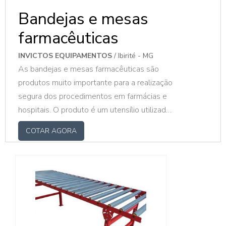
Bandejas e mesas
farmacêuticas
INVICTOS EQUIPAMENTOS
/ Ibirité - MG
As bandejas e mesas farmacêuticas são
produtos muito importante para a realização
segura dos procedimentos em farmácias e
hospitais. O produto é um utensílio utilizado
para realizar os procedimentos e também
COTAR AGORA
para guardar ou servir de apoio aos
equipamentos. O material escolhido para
realizar as ações ditas acima, é fundamental,
pois é preciso manter o nível de higiene
impecável dentro deste ambiente. MAIS
DETALHES IMPORTANTES SOBRE O PR...