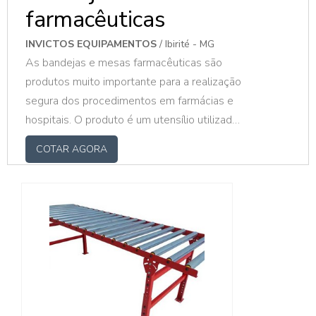
farmacêuticas
INVICTOS EQUIPAMENTOS
/ Ibirité - MG
As bandejas e mesas farmacêuticas são
produtos muito importante para a realização
segura dos procedimentos em farmácias e
hospitais. O produto é um utensílio utilizado
para realizar os procedimentos e também
COTAR AGORA
para guardar ou servir de apoio aos
equipamentos. O material escolhido para
realizar as ações ditas acima, é fundamental,
pois é preciso manter o nível de higiene
impecável dentro deste ambiente. MAIS
DETALHES IMPORTANTES SOBRE O PR...