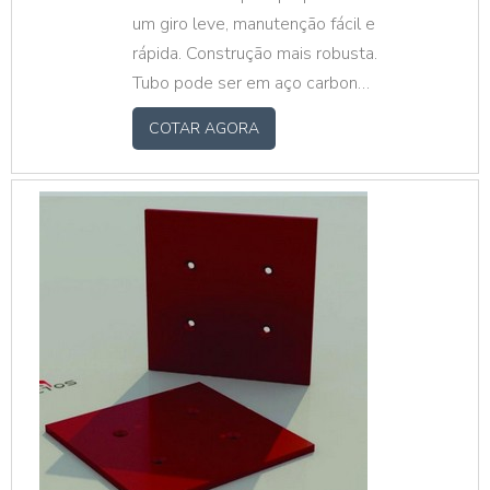
um giro leve, manutenção fácil e
rápida. Construção mais robusta.
Tubo pode ser em aço carbono
galvanizado ou pintado, inox,
COTAR AGORA
alumínio e PVC. Eixo trefilado
em aço carbono, inox ou
alumínio com mancais em PP,
aço estampado ou rolamento
direto no tubo. Roletes sob
medida, fazemos mediante ao
projeto do cliente.