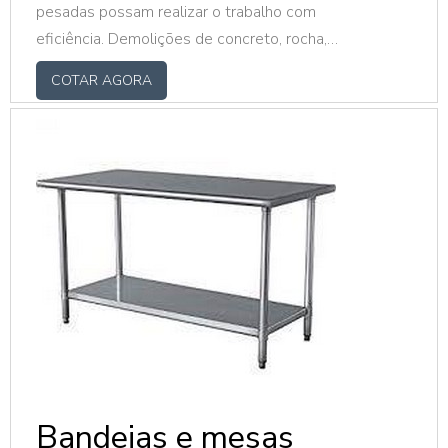
pesadas possam realizar o trabalho com
eficiência. Demolições de concreto, rocha,
asfalto, alvenarias e edificações são
COTAR AGORA
algumas das funções que uma máquina
dotada de uma ponteira para rompedor de
qualidade pode realizar.O PRODUTO
APRESENTA DIVERSOS MODELOSCom o
tempo, os rompedores hidráulicos passaram
cada vez mais a substituir as dinamites em
demolições urba...
Bandejas e mesas