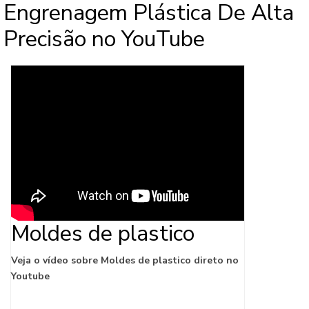
oficina de rodas. MAIS DETALHES
Engrenagem Plástica De Alta
IMPORTANTES SOBRE O PRODUTOA
Precisão no YouTube
utilização diminui o contato humano com os
componentes do rodeiro e com as máquinas,
aumentando a segurança do pessoa.
Moldes de plastico
Veja o vídeo sobre Moldes de plastico direto no
Youtube