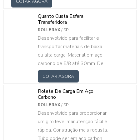
COTAR AGORA
linhas de montagem em geral, que se trata
de um método utilizado na maioria das
Quanto Custa Esfera
fábricas do país, de todos os segmentos. O
Transferidora
PRODUTO OFERECE DIVERSAS
ROLLBRAX
/ SP
Desenvolvido para facilitar e
VANTAGENSEsse equipamento tem como
transportar materiais de baixa
função realizar a transferência e
ou alta carga. Material em aço
movimentação de materiais, sendo indicado
carbono de 5/8 até 30mm. De
para o transporte de diversos tipos de
10kg até 300kg
cargas le.
COTAR AGORA
Rolete De Carga Em Aço
Carbono
ROLLBRAX
/ SP
Desenvolvido para proporcionar
um giro leve, manutenção fácil e
rápida. Construção mais robusta.
Tubo pode ser em aço carbono