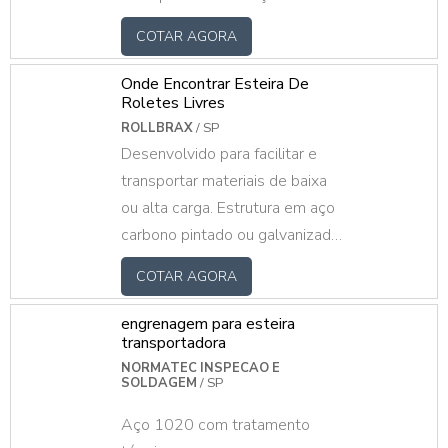
galvanizado ou pintado, inox,
COTAR AGORA
alumínio e PVC. Eixo trefilado
em aço carbono, inox ou
Onde Encontrar Esteira De
alumínio com mancais em PP,
Roletes Livres
aço estampado ou rolamento
ROLLBRAX
/ SP
Desenvolvido para facilitar e
direto no tubo. Roletes sob
transportar materiais de baixa
medida, fazemos mediante ao
ou alta carga. Estrutura em aço
projeto do cliente.
carbono pintado ou galvanizado,
com roletes livres galvanizados
COTAR AGORA
ou pintados mediante ao projeto
do cliente.
engrenagem para esteira
transportadora
NORMATEC INSPECAO E
SOLDAGEM
/ SP
Aço 1020 com tratamento