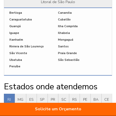
Litoral de São Paulo
Bertioga
Cananéia
Caraguatatuba
Cubatão
Guarujá
Ilha Comprida
Iguape
Ilhabela
Itanhaém
Mongaguá
Riviera de São Lourenço
Santos
São Vicente
Praia Grande
Ubatuba
São Sebastião
Peruíbe
Estados onde atendemos
RJ
MG
ES
SP
PR
SC
RS
PE
BA
CE
Solicite um Orçamento
GO e DF
AM
PA