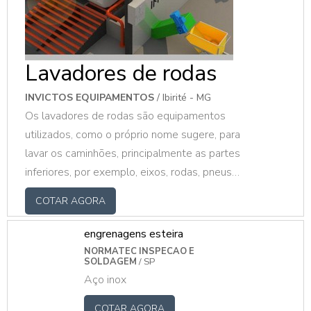
Lavadores de rodas
INVICTOS EQUIPAMENTOS
/ Ibirité - MG
Os lavadores de rodas são equipamentos
utilizados, como o próprio nome sugere, para
lavar os caminhões, principalmente as partes
inferiores, por exemplo, eixos, rodas, pneus
e chassi. Esse tipo de equipamento é
COTAR AGORA
sustentável e toda a água utilizada para
higienizar o veículo pode ser reaproveitada.
engrenagens esteira
Inclusive a água utilizada no serviço é
NORMATEC INSPECAO E
SOLDAGEM
/ SP
provinda de outras lavagens.O PRODUTO
Aço inox
OFERECE DIVERSAS VANTAGENSHoje em
dia, é possível encontrar dois tipos de
COTAR AGORA