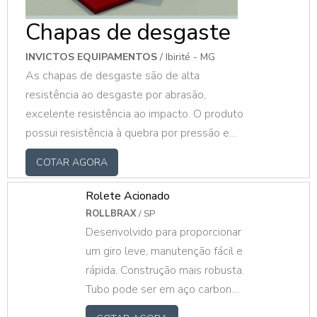
Chapas de desgaste
INVICTOS EQUIPAMENTOS
/ Ibirité - MG
As chapas de desgaste são de alta
resistência ao desgaste por abrasão,
excelente resistência ao impacto. O produto
possui resistência à quebra por pressão e
possui baixo coeficiente de atrito,
COTAR AGORA
proporcionando longa vida útil. O PRODUTO
APRESENTA DIVERSOS MODELOSA chapa
Rolete Acionado
permite o escoamento rápido e contínuo
ROLLBRAX
/ SP
dos materiais transportados em silos, bicas,
Desenvolvido para proporcionar
calhas, moegas, caçambas, contêineres,
um giro leve, manutenção fácil e
terminais de açúcar, grãos e sal. Além disso,
rápida. Construção mais robusta.
pode ser encontrada em diversos modelos
Tubo pode ser em aço carbono
de acordo com a necess.
galvanizado ou pintado, inox,