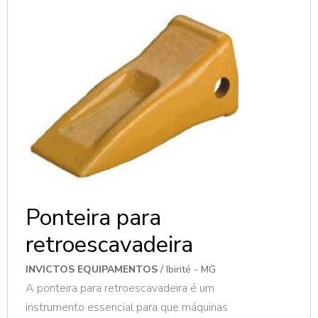
de transferência são integradas a correias
transportadoras. MAIS INFORMAÇÕES
RELEVANTES SOBRE O PRODUTOO
recebimento de material bruto é
brevemente...
Ponteira para
retroescavadeira
INVICTOS EQUIPAMENTOS
/ Ibirité - MG
A ponteira para retroescavadeira é um
instrumento essencial para que máquinas