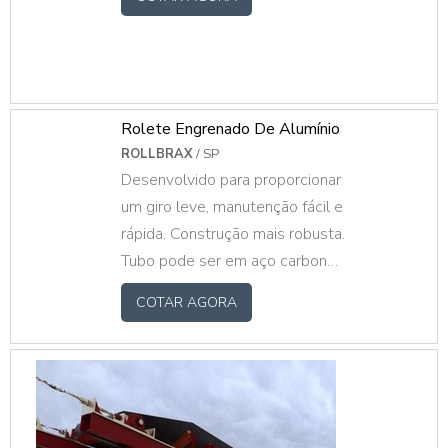
lavadores. O primeiro deles, mais utilizado é
o sis.
Rolete Engrenado De Alumínio
ROLLBRAX
/ SP
Desenvolvido para proporcionar
um giro leve, manutenção fácil e
rápida. Construção mais robusta.
Tubo pode ser em aço carbono
galvanizado ou pintado, inox,
COTAR AGORA
alumínio e PVC. Eixo trefilado
em aço carbono, inox ou
alumínio com mancais em PP,
aço estampado ou rolamento
direto no tubo. Roletes sob